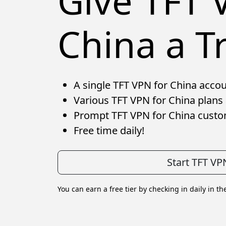
Give TFT 
China a Tr
A single TFT VPN for China accoun
Various TFT VPN for China plans 
Prompt TFT VPN for China custo
Free time daily!
Start TFT VP
You can earn a free tier by checking in daily in th