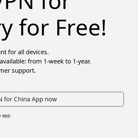
VPN for
y for Free!
t for all devices.
available: from 1-week to 1-year.
mer support.
N for China App now
e app.