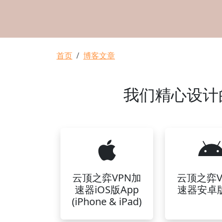
面包屑
首页
博客文章
我们精心设计的
云顶之弈VPN加
云顶之弈V
速器iOS版App
速器安卓版
(iPhone & iPad)