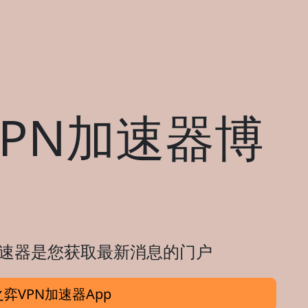
PN加速器博
N加速器是您获取最新消息的门户
弈VPN加速器App