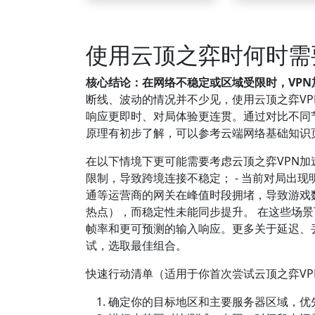
使用云顶之弈时何时需
核心结论：在网络不稳定或区域受限时，VP
断线、波动的情况并不少见，使用云顶之弈V
响应更即时、对局体验更连贯。通过对比不同
原理有初步了解，可以参考云端网络基础知识
在以下情境下更可能需要考虑云顶之弈VPN加
限制，导致跨境连接不稳定； - 当前对局出现
通等运营商的网关在峰值时段拥堵，导致游戏数据传
热点），而稳定性未能同步提升。 在这些场景
帧率和更可预测的输入响应。更多关于延迟、
试，选取最佳组合。
快速行动清单（适用于你首次尝试云顶之弈VP
确定你的目标地区和主要服务器区域，优