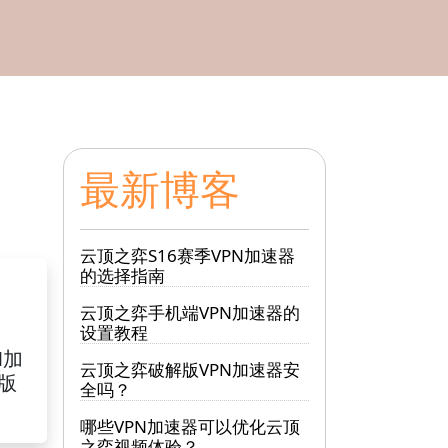
最新博客
云顶之弈S16赛季VPN加速器
的选择指南
云顶之弈手机端VPN加速器的
设置教程
N加
云顶之弈破解版VPN加速器安
S版
全吗？
哪些VPN加速器可以优化云顶
之弈视频体验？